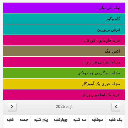
لوله‌ پلی‌اتیلن
گاندوگیم
قرص پریورین
خرید فارماتون کودکان
آکس مگ
مجله اینترنتی فراز وب
مجله سرگرمی چرخونکی
مجله خبری یک آموزگار
خرید بک لینک و رپورتاژ
اوت
2026
یک شنبه
دوشنبه
سه شنبه
چهارشنبه
پنج شنبه
جمعه
شنبه