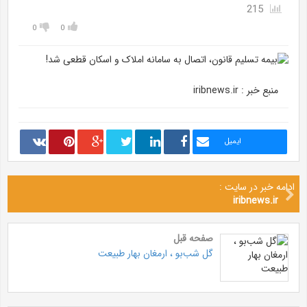
215
0
0
منبع خبر : iribnews.ir
ایمیل
ادامه خبر در سایت :
iribnews.ir
صفحه قبل
گل شب‌بو ، ارمغان بهار طبیعت