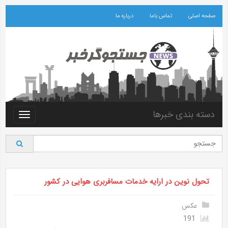
صفحه اصلی
تماس باما
درباره ما
دسته بندی خبرها
Toggle
vigation
تحول نوین در ارایه خدمات مسافربری هوایی در کشور
عکس
191