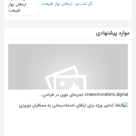
گل شب‌بو ، ارمغان بهار طبیعت
موارد پیشنهادی
maestrorahimi.digital؛ تجربه‌ای نوین در طراحی...