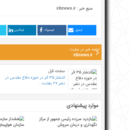
منبع خبر : iribnews.ir
ایمیل
فیسبوک
لینکدین
ادامه خبر در سایت :
iribnews.ir
صفحه قبل
انتشار ۳۵ اثر در حوزه دفاع مقدس در
نشر ۲۷ بعثت؛...
موارد پیشنهادی