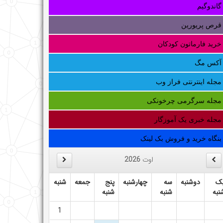
گاندوگیم
قرص پریورین
خرید فارماتون کودکان
آکس مگ
مجله اینترنتی فراز وب
مجله سرگرمی چرخونکی
مجله خبری یک آموزگار
بنگاه خرید و فروش بک لینک
اوت
2026
ک
دوشنبه
سه
چهارشنبه
پنج
جمعه
شنبه
نبه
شنبه
شنبه
1