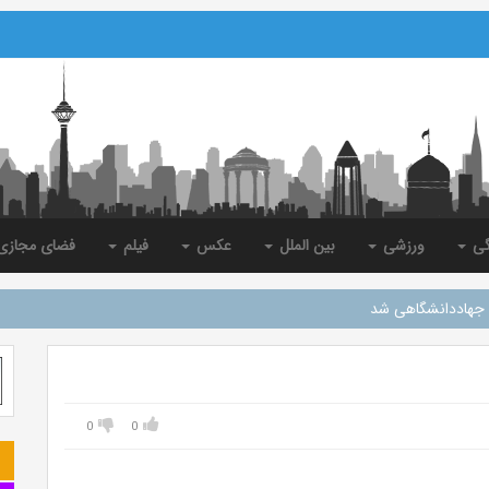
گی
ورزشی
بین الملل
عکس
فیلم
فضای مجاز
جهاددانشگاهی شد
0
0